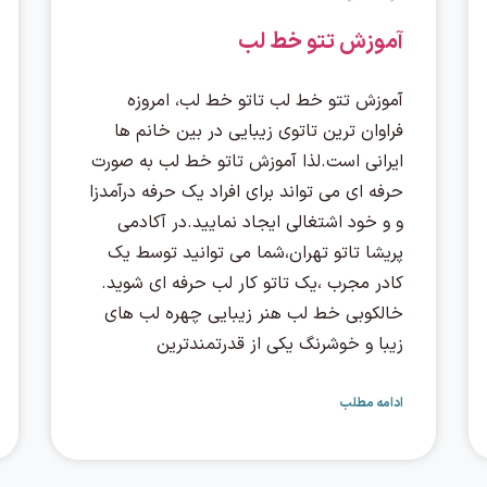
آموزش تتو خط لب
آموزش تتو خط لب تاتو خط لب، امروزه
فراوان ترين تاتوی زيبايي در بين خانم ها
ايراني است.لذا آموزش تاتو خط لب به صورت
حرفه اي مي تواند براي افراد يك حرفه درآمدزا
و و خود اشتغالي ايجاد نماييد.در آکادمی
پریشا تاتو تهران،شما مي توانيد توسط يك
كادر مجرب ،يك تاتو كار لب حرفه ای شويد.
خالکوبی خط لب هنر زيبايي چهره لب های
زیبا و خوشرنگ یکی از قدرتمندترین
ادامه مطلب