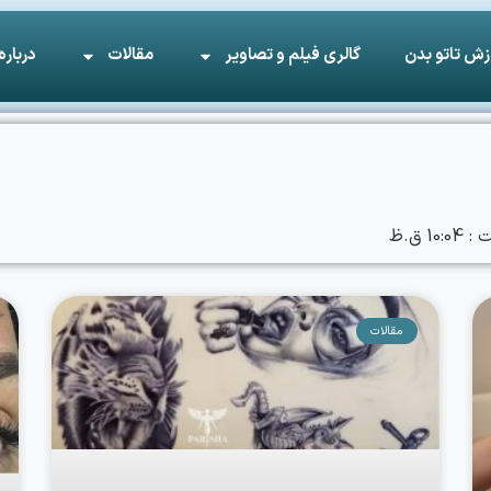
زش تاتو بدن
گالری فیلم و تصاویر
مقالات
درباره
10:04 ق.ظ
مقالات