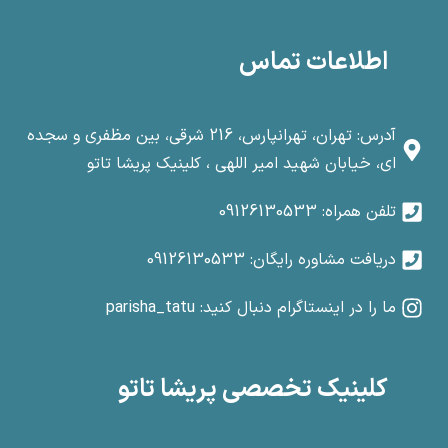
اطلاعات تماس
آدرس: تهران، تهرانپارس، 216 شرقی، بین مظفری و سجده
ای، خیابان شهید امیر اللهی ، کلینیک پریشا تاتو
تلفن همراه: 09126130533
دریافت مشاوره رایگان: 09126130533
ما را در اینستاگرام دنبال کنید: parisha_tatu
کلینیک تخصصی پریشا تاتو