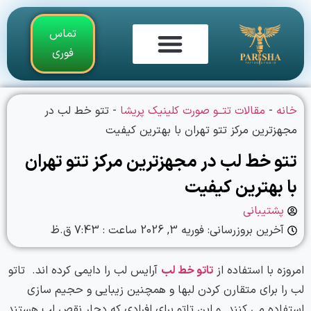
تماس
فوری
تماس با ما
گالری فیلم و تصاویر
آموزش تاتو بدن
خانه
-
مقالات تتــو صورت کلینیک پریشا
-
تتو خط لب در
مجهزترین مرکز تتو تهران با بهترین کیفیت
تتو خط لب در مجهزترین مرکز تتو تهران
با بهترین کیفیت
پشتیبانی
آخرین بروزرسانی: فوریه 3, 2026 ساعت :
7:43 ق.ظ
امروزه با استفاده از
تاتو خط لب
آرایس لب را دایمی کرده اند. تاتو
لب را برای متقارن کردن لبها و همچنین زیبایی و حجیم سازی
استفاده می کنند. و این تاتو برای افرادی که دچار نقص لب هستند