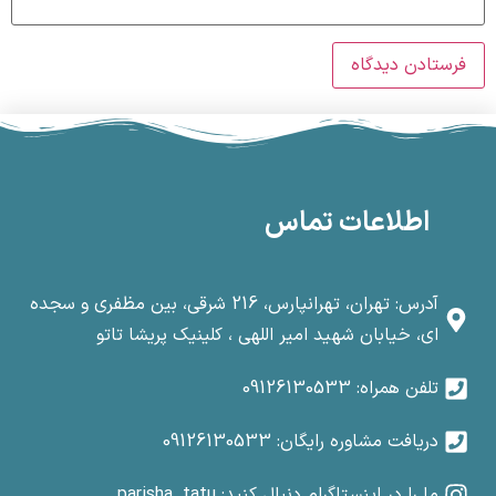
اطلاعات تماس
آدرس: تهران، تهرانپارس، 216 شرقی، بین مظفری و سجده
ای، خیابان شهید امیر اللهی ، کلینیک پریشا تاتو
تلفن همراه: 09126130533
دریافت مشاوره رایگان: 09126130533
ما را در اینستاگرام دنبال کنید: parisha_tatu